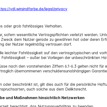
ttps://vdl.wirsindfarbe.de/legal/privacy
es oder grob fahrlässiges Verhalten.
ur, sofern wesentliche Vertragspflichten verletzt werden. Unt
nd Zweck dem Nutzer gerade zu gewähren hat oder deren Erf
ung der Nutzer regelmäßig vertrauen darf.
le leichter Fahrlässigkeit auf den vertragstypischen und vo
 Fahrlässigkeit – außer bei Vorliegen der unbeschränkten H
sse nach den vorstehenden Ziffern 6.1-6.3 gelten nicht für
rtraglich übernommenen verschuldensunabhängigen Garantie, 
der beschränkt ist, gilt dies auch für die persönliche Haftun
nspruchsarten, auch solche aus dem Deliktsrecht.
arbe und Maßnahmen hinsichtlich Netzwerken
erzeit berechtigt, das Nutzungsverhältnis zu beenden.