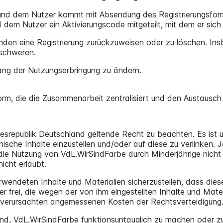
nd dem Nutzer kommt mit Absendung des Registrierungsformu
dem Nutzer ein Aktivierungscode mitgeteilt, mit dem er sich
nden eine Registrierung zurückzuweisen oder zu löschen. I
rschweren.
fang der Nutzungserbringung zu ändern.
rm, die die Zusammenarbeit zentralisiert und den Austausch 
undesrepublik Deutschland geltende Recht zu beachten. Es ist
sche Inhalte einzustellen und/oder auf diese zu verlinken. Je
L die Nutzung von VdL.WirSindFarbe durch Minderjährige nich
icht erlaubt.
rwendeten Inhalte und Materialien sicherzustellen, dass diese
tter frei, die wegen der von ihm eingestellten Inhalte und M
h verursachten angemessenen Kosten der Rechtsverteidigung
 sind, VdL.WirSindFarbe funktionsuntauglich zu machen oder 