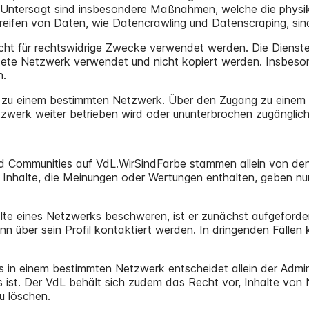
n. Untersagt sind insbesondere Maßnahmen, welche die physika
eifen von Daten, wie Datencrawling und Datenscraping, sin
cht für rechtswidrige Zwecke verwendet werden. Die Dienste
ete Netzwerk verwendet und nicht kopiert werden. Insbesond
n.
 zu einem bestimmten Netzwerk. Über den Zugang zu einem Ne
zwerk weiter betrieben wird oder ununterbrochen zugänglich 
nd Communities auf VdL.WirSindFarbe stammen allein von den
 Inhalte, die Meinungen oder Wertungen enthalten, geben nur
lte eines Netzwerks beschweren, ist er zunächst aufgefordert
 über sein Profil kontaktiert werden. In dringenden Fällen
ts in einem bestimmten Netzwerk entscheidet allein der Admin
 ist. Der VdL behält sich zudem das Recht vor, Inhalte von 
u löschen.